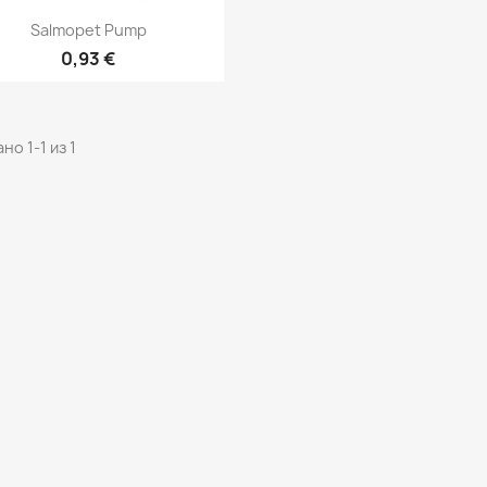
Быстрый просмотр

Salmopet Pump
0,93 €
но 1-1 из 1