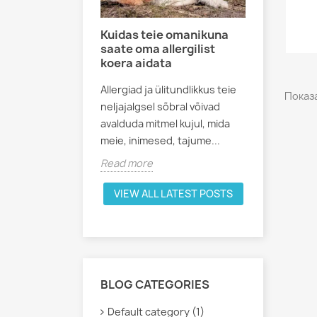
Kuidas teie omanikuna
saate oma allergilist
koera aidata
Allergiad ja ülitundlikkus teie
Показа
neljajalgsel sõbral võivad
avalduda mitmel kujul, mida
meie, inimesed, tajume...
Read more
VIEW ALL LATEST POSTS
BLOG CATEGORIES
Default category (1)