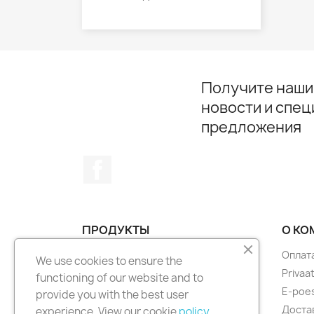
Получите наши
новости и спе
предложения
Facebook
ПРОДУКТЫ
О КО
Снижение цен
Оплат
We use cookies to ensure the
Новые товары
Privaa
functioning of our website and to
Лидеры продаж
E-poes
provide you with the best user
Достав
experience. View our cookie
policy
.