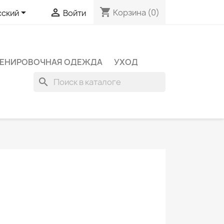
shopping_cart


Корзина
(0)
сский
Войти
РЕНИРОВОЧНАЯ ОДЕЖДА
УХОД
search