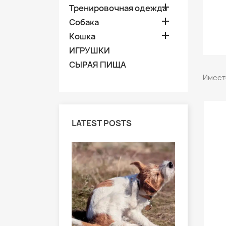

Тренировочная одежда

Собака

Kошка
ИГРУШКИ
СЫРАЯ ПИЩА
Имеетс
LATEST POSTS