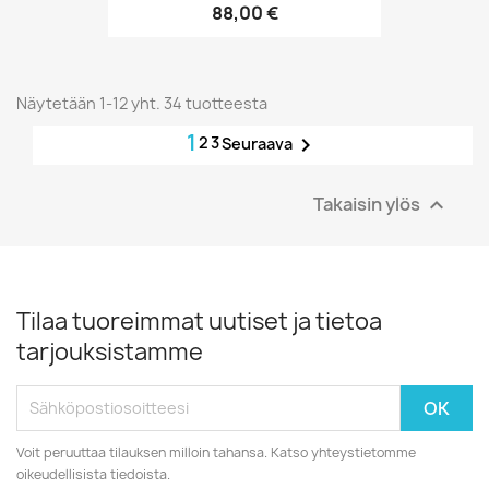
88,00 €
Näytetään 1-12 yht. 34 tuotteesta
1
2
3

Seuraava
Takaisin ylös

Tilaa tuoreimmat uutiset ja tietoa
tarjouksistamme
Voit peruuttaa tilauksen milloin tahansa. Katso yhteystietomme
oikeudellisista tiedoista.