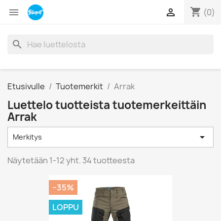
shopping_cart


(0)
search
Etusivulle
Tuotemerkit
Arrak
Luettelo tuotteista tuotemerkeittäin
Arrak

Merkitys
Näytetään 1-12 yht. 34 tuotteesta
−35%
LOPPU